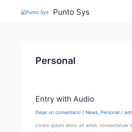
Ir
Punto Sys
al
contenido
Personal
Entry with Audio
Entry
with
Dejar un comentario
/
News
,
Personal
/
ad
Audio
Lorem ipsum dolor sit amet, consectetuer 