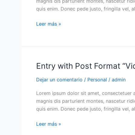
magnis dis parturient montes, nascetur ridi
quis enim. Donec pede justo, fringilla vel, a
Leer más »
Entry with Post Format “Vi
Entry
with
Dejar un comentario
/
Personal
/
admin
Post
Format
Lorem ipsum dolor sit amet, consectetuer 
“Video”
magnis dis parturient montes, nascetur ridi
quis enim. Donec pede justo, fringilla vel, a
Leer más »