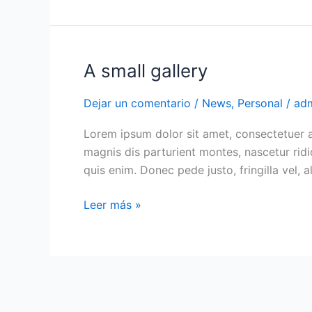
A small gallery
A
small
Dejar un comentario
/
News
,
Personal
/
ad
gallery
Lorem ipsum dolor sit amet, consectetuer 
magnis dis parturient montes, nascetur ridi
quis enim. Donec pede justo, fringilla vel, a
Leer más »