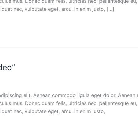
culus mus. Donec quam felis, ultricies nec, pellentesque e
liquet nec, vulputate eget, arcu. In enim justo, […]
deo”
adipiscing elit. Aenean commodo ligula eget dolor. Aenean
culus mus. Donec quam felis, ultricies nec, pellentesque e
liquet nec, vulputate eget, arcu. In enim justo,