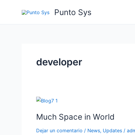
Ir
Punto Sys
al
contenido
developer
Much
Space
Much Space in World
in
World
Dejar un comentario
/
News
,
Updates
/
ad