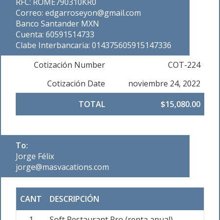
RFC: ROME790310KR0
Correo: edgarroseyon@gmail.com
Banco Santander MXN
Cuenta: 60591514733
Clabe Interbancaria: 014375605915147336
Cotización Number
COT-224
Cotización Date
noviembre 24, 2022
TOTAL
$15,080.00
To:
Jorge Félix
jorge@masvacations.com
CANT
DESCRIPCIÓN
1
Soft Restaurant Pro (renta anual)