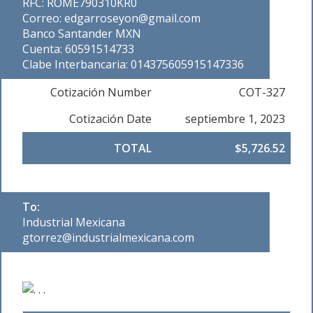
RFC: ROME790310KR0
Correo: edgarroseyon@gmail.com
Banco Santander MXN
Cuenta: 60591514733
Clabe Interbancaria: 014375605915147336
Cotización Number
COT-327
Cotización Date
septiembre 1, 2023
TOTAL
$5,726.52
To:
Industrial Mexicana
gtorrez@industrialmexicana.com