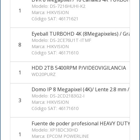
Modelo: DS-7216HUHI-K2
1
Marca: HIKVISION
Código SAT: 46171621
Eyeball TURBOHD 4K (8Megapixeles) / Gran Ang
Modelo: DS-2CE76U1T-ITMF
8
Marca: HIKVISION
Código SAT: 46171610
HDD 2TB 5400RPM P/VIDEOVIGILANCIA
1
WD20PURZ
Domo IP 8 Megapixel (4K)/ Lente 2.8 mm / 30 mts
Modelo: DS-2CD2183G2-I
3
Marca: HIKVISION
Código SAT: 46171610
Fuente de poder profesional HEAVY DUTY de 11
Modelo: XP18DC30HD
1
Marca: EPCOM POWERLINE