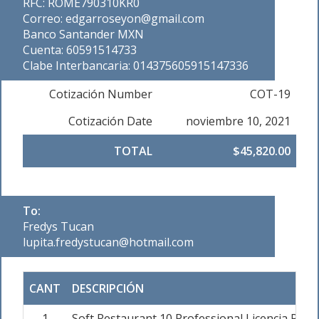
RFC: ROME790310KR0
Correo: edgarroseyon@gmail.com
Banco Santander MXN
Cuenta: 60591514733
Clabe Interbancaria: 014375605915147336
Cotización Number
COT-19
Cotización Date
noviembre 10, 2021
TOTAL
$45,820.00
To:
Fredys Tucan
lupita.fredystucan@hotmail.com
CANT
DESCRIPCIÓN
1
Soft Restaurant 10 Professional Licencia Per