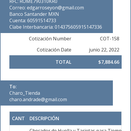
RFC: ROME790310KR0
Correo: edgarroseyon@gmail.com
Banco Santander MXN
Cuenta: 60591514733
Clabe Interbancaria: 014375605915147336
Cotización Number
COT-158
Cotización Date
junio 22, 2022
TOTAL
$7,884.66
To:
Charo_Tienda
charo.andrade@gmail.com
CANT
DESCRIPCIÓN
Checador de Huella y Tarjetas para Tiempo y A